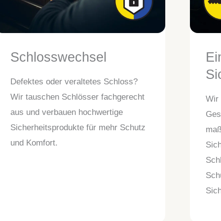
Schlosswechsel
Ei
Si
Defektes oder veraltetes Schloss?
Wir tauschen Schlösser fachgerecht
Wir
aus und verbauen hochwertige
Ges
Sicherheitsprodukte für mehr Schutz
maß
und Komfort.
Sich
Sch
Sch
Sich