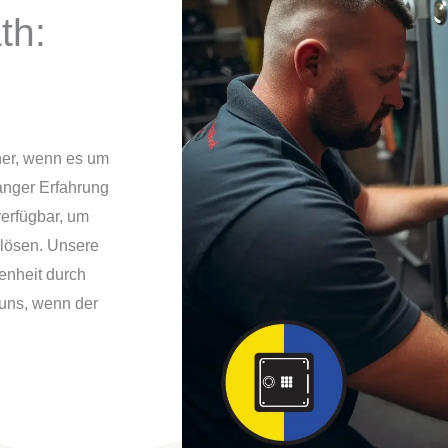
th:
tner, wenn es um
langer Erfahrung
verfügbar, um
 lösen. Unsere
enheit durch
 uns, wenn der