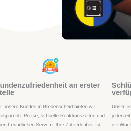
undenzufriedenheit an erster
Schlü
telle
verfü
r unsere Kunden in Bredenscheid bieten wir
Unser Sc
ansparente Preise, schnelle Reaktionszeiten und
jederzei
nen freundlichen Service. Ihre Zufriedenheit ist
die Woch