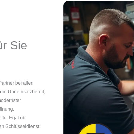
r Sie
Partner bei allen
ie Uhr einsatzbereit,
 modernster
ffnung.
lle. Egal ob
en Schlüsseldienst