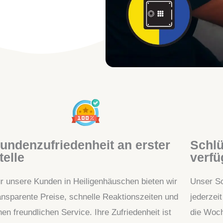
undenzufriedenheit an erster
Schlü
telle
verfü
r unsere Kunden in Heiligenhäuschen bieten wir
Unser Sc
ansparente Preise, schnelle Reaktionszeiten und
jederzei
nen freundlichen Service. Ihre Zufriedenheit ist
die Woch