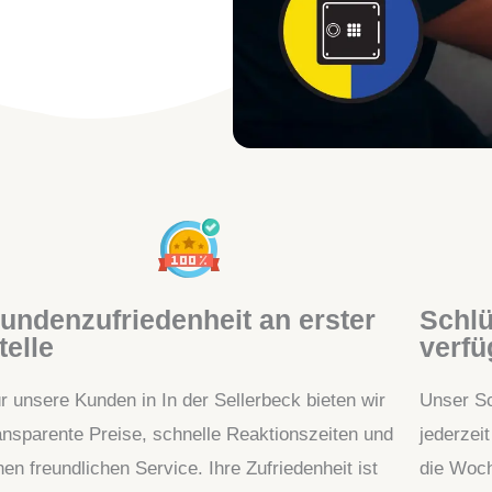
undenzufriedenheit an erster
Schlü
telle
verfü
r unsere Kunden in In der Sellerbeck bieten wir
Unser Sc
ansparente Preise, schnelle Reaktionszeiten und
jederzei
nen freundlichen Service. Ihre Zufriedenheit ist
die Woch