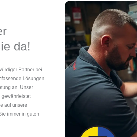
er
ie da!
würdiger Partner bei
 umfassende Lösungen
atung an. Unser
 gewährleistet
ie auf unsere
Sie immer in guten