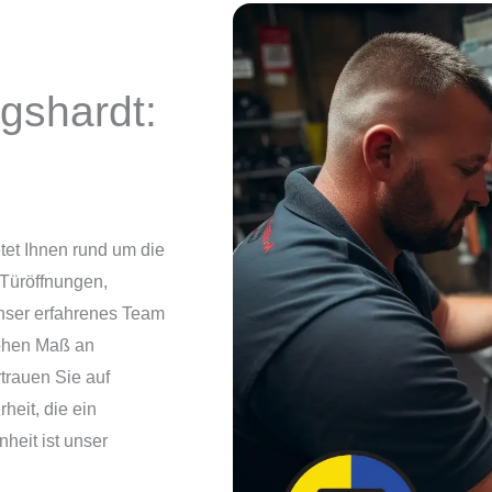
igshardt:
tet Ihnen rund um die
 Türöffnungen,
nser erfahrenes Team
hohen Maß an
rtrauen Sie auf
heit, die ein
nheit ist unser