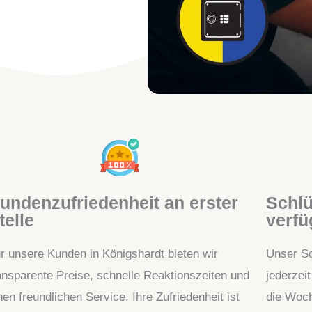
undenzufriedenheit an erster
Schlü
telle
verfü
r unsere Kunden in Königshardt bieten wir
Unser Sc
ansparente Preise, schnelle Reaktionszeiten und
jederzei
nen freundlichen Service. Ihre Zufriedenheit ist
die Woch