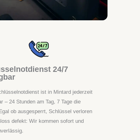
sselnotdienst 24/7
gbar
hlüsselnotdienst ist in Mintard jederzeit
ar – 24 Stunden am Tag, 7 Tage die
gal ob ausgesperrt, Schlüssel verloren
loss defekt: Wir kommen sofort und
uverlässig.