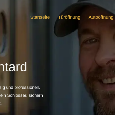
Startseite
Türöffnung
Autoöffnung
ntard
sig und professionell.
eln Schlösser, sichern
.