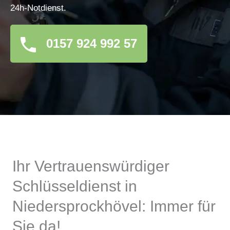
24h-Notdienst.
0157 924 992 57
Ihr Vertrauenswürdiger
Schlüsseldienst in
Niedersprockhövel: Immer für
Sie da!