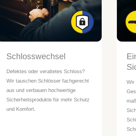
Schlosswechsel
Ei
Si
Defektes oder veraltetes Schloss?
Wir tauschen Schlösser fachgerecht
Wir
aus und verbauen hochwertige
Ges
Sicherheitsprodukte für mehr Schutz
maß
und Komfort.
Sich
Sch
Sch