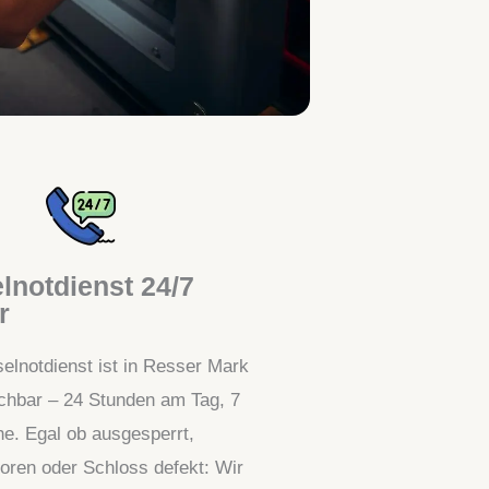
lnotdienst 24/7
r
elnotdienst ist in Resser Mark
eichbar – 24 Stunden am Tag, 7
e. Egal ob ausgesperrt,
loren oder Schloss defekt: Wir