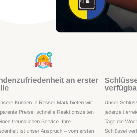
denzufriedenheit an erster
Schlüsse
lle
verfügba
unsere Kunden in Resser Mark bieten wir
Unser Schlüss
sparente Preise, schnelle Reaktionszeiten
jederzeit err
inen freundlichen Service. Ihre
Tage die Woch
iedenheit ist unser Anspruch – vom ersten
Schlüssel ver