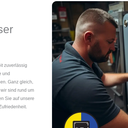
ser
!
it zuverlässig
e und
en. Ganz gleich,
 wir sind rund um
en Sie auf unsere
ufriedenheit.