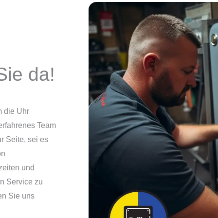
Sie da!
m die Uhr
 erfahrenes Team
 Seite, sei es
on
zeiten und
n Service zu
en Sie uns