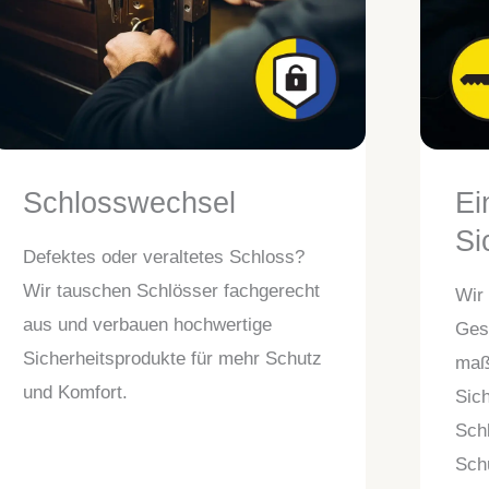
Schlosswechsel
Ei
Si
Defektes oder veraltetes Schloss?
Wir tauschen Schlösser fachgerecht
Wir
aus und verbauen hochwertige
Ges
Sicherheitsprodukte für mehr Schutz
maß
und Komfort.
Sich
Sch
Sch