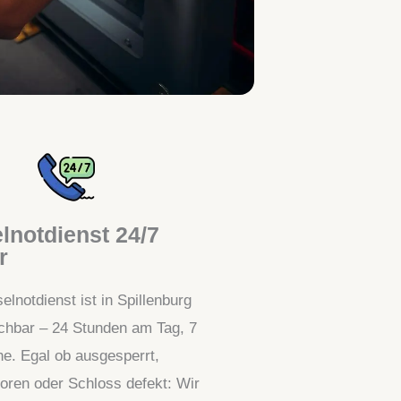
lnotdienst 24/7
r
lnotdienst ist in Spillenburg
eichbar – 24 Stunden am Tag, 7
e. Egal ob ausgesperrt,
loren oder Schloss defekt: Wir