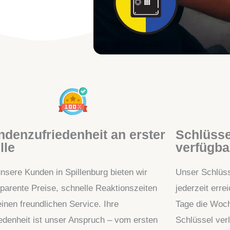
denzufriedenheit an erster
Schlüsse
lle
verfügba
nsere Kunden in Spillenburg bieten wir
Unser Schlüsse
sparente Preise, schnelle Reaktionszeiten
jederzeit err
inen freundlichen Service. Ihre
Tage die Woch
iedenheit ist unser Anspruch – vom ersten
Schlüssel ver