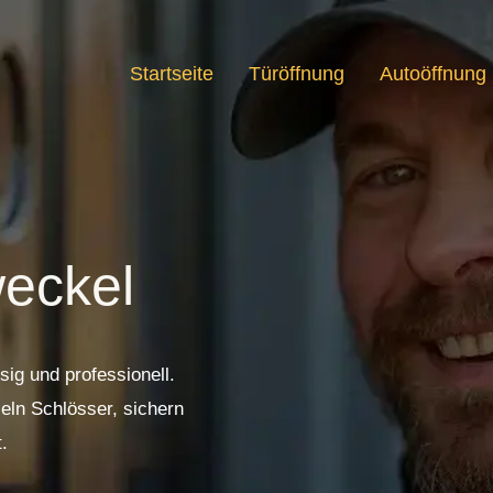
Startseite
Türöffnung
Autoöffnung
weckel
sig und professionell.
eln Schlösser, sichern
.